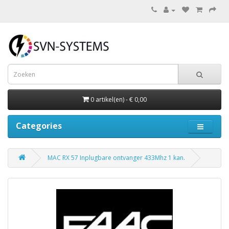
0 artikel(en) - € 0,00
Categories
MAC RX 57 Inplugbare ontvanger 433Mhz 1 kan.