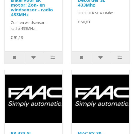
Enkel voor ER
Decorder SL
motor: Zon- en
433Mhz
windsensor - radio
DECODER SL 433Mhz..
433MHz
€ 50,63
Zon- en windsensor -
radio 433MHz..
€ 91,13
RP 433 SL
MAC RX 30