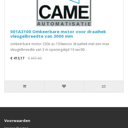
001A3100 Omkeerbare motor voor draaihek
vleugelbreedte van 3000 mm
omkeerbare motor 230v ac-150wvoor draaihek met een max
vleugelbreedte van 3 m openingstijd 19 sec90 ..
€ 413,17
€ 607,60
Voorwaarden