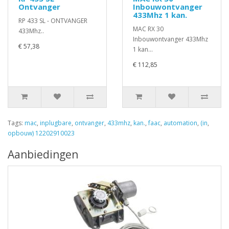
Ontvanger
Inbouwontvanger
433Mhz 1 kan.
RP 433 SL - ONTVANGER
MAC RX 30
433Mhz..
Inbouwontvanger 433Mhz
€ 57,38
1 kan...
€ 112,85
Tags:
mac
,
inplugbare
,
ontvanger
,
433mhz
,
kan.
,
faac
,
automation
,
(in
,
opbouw) 12202910023
Aanbiedingen