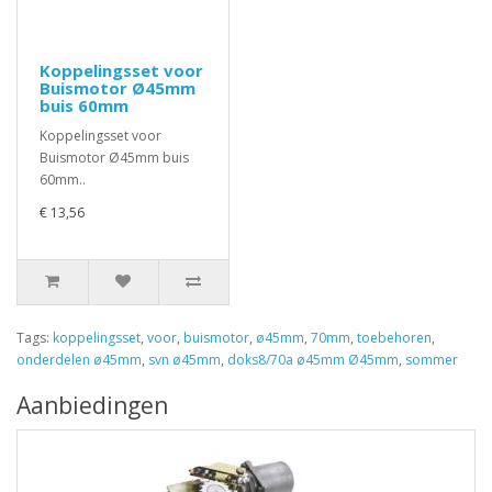
Koppelingsset voor
Buismotor Ø45mm
buis 60mm
Koppelingsset voor
Buismotor Ø45mm buis
60mm..
€ 13,56
Tags:
koppelingsset
,
voor
,
buismotor
,
ø45mm
,
70mm
,
toebehoren
,
onderdelen ø45mm
,
svn ø45mm
,
doks8/70a ø45mm Ø45mm
,
sommer
Aanbiedingen