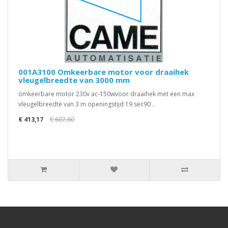
001A3100 Omkeerbare motor voor draaihek
vleugelbreedte van 3000 mm
omkeerbare motor 230v ac-150wvoor draaihek met een max
vleugelbreedte van 3 m openingstijd 19 sec90 ..
€ 413,17
€ 607,60