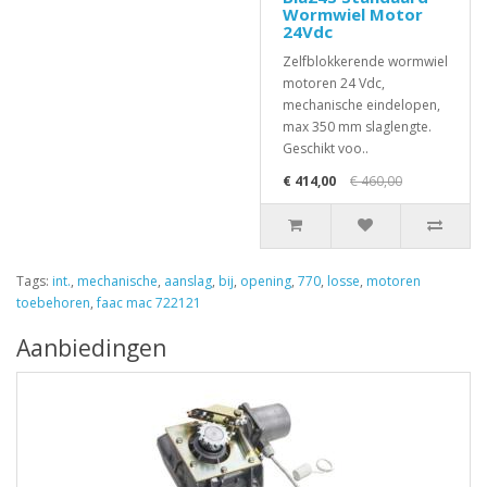
Wormwiel Motor
24Vdc
Zelfblokkerende wormwiel
motoren 24 Vdc,
mechanische eindelopen,
max 350 mm slaglengte.
Geschikt voo..
€ 414,00
€ 460,00
Tags:
int.
,
mechanische
,
aanslag
,
bij
,
opening
,
770
,
losse
,
motoren
toebehoren
,
faac mac 722121
Aanbiedingen