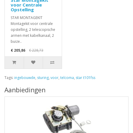
Star Montagekit
voor Centrale
Opstelling
STAR MONTAGEKIT
Montagekit voor centrale
opstelling, 2 telescopische
armen met kabelkanaal, 2
buize..
€ 205,86
€ 228,73
Tags:
ingebouwde
,
sturing
,
voor
,
telcoma
,
star t101fss
Aanbiedingen