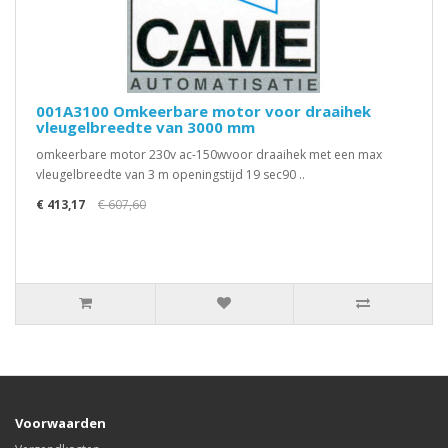
001A3100 Omkeerbare motor voor draaihek
vleugelbreedte van 3000 mm
omkeerbare motor 230v ac-150wvoor draaihek met een max
vleugelbreedte van 3 m openingstijd 19 sec90 ..
€ 413,17
€ 607,60
Voorwaarden