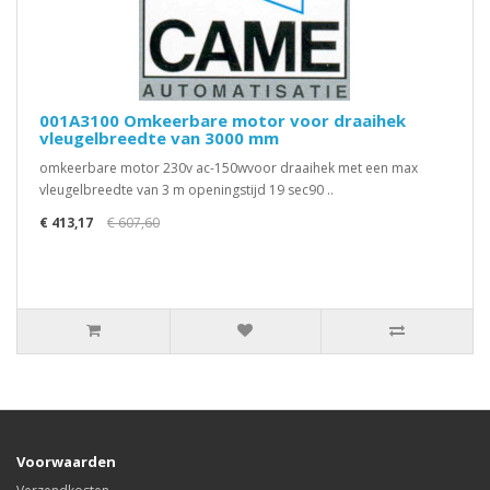
001A3100 Omkeerbare motor voor draaihek
vleugelbreedte van 3000 mm
omkeerbare motor 230v ac-150wvoor draaihek met een max
vleugelbreedte van 3 m openingstijd 19 sec90 ..
€ 413,17
€ 607,60
Voorwaarden