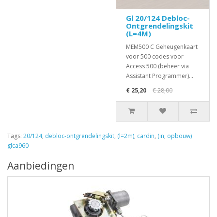
Gl 20/124 Debloc-
Ontgrendelingskit
(L=4M)
MEM500 C Geheugenkaart
voor 500 codes voor
Access 500 (beheer via
Assistant Programmer)...
€ 25,20
€ 28,00
Tags:
20/124
,
debloc-ontgrendelingskit
,
(l=2m)
,
cardin
,
(in
,
opbouw)
glca960
Aanbiedingen