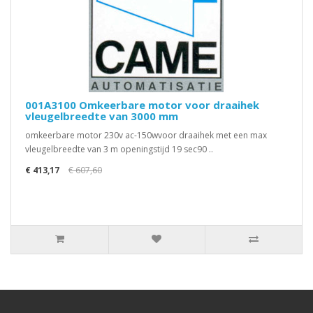
001A3100 Omkeerbare motor voor draaihek
vleugelbreedte van 3000 mm
omkeerbare motor 230v ac-150wvoor draaihek met een max
vleugelbreedte van 3 m openingstijd 19 sec90 ..
€ 413,17
€ 607,60