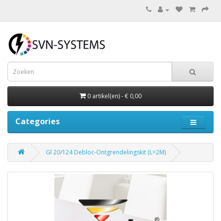
0 artikel(en) - € 0,00
Categories
Gl 20/124 Debloc-Ontgrendelingskit (L=2M)