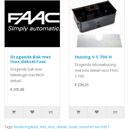
Dragende Bak met
Huizing V S 700 H
Inox deksel Faac
Dragende inbouwhuizing
Dragende bak voor
met inox deksel voor FAAC
hekvleugel met INOX
S 700..
deksel..
€ 236,25
€ 205,88
Tags:
funderingskast
,
met
,
inox
,
deksel
,
losse
,
motoren svn tcbr1