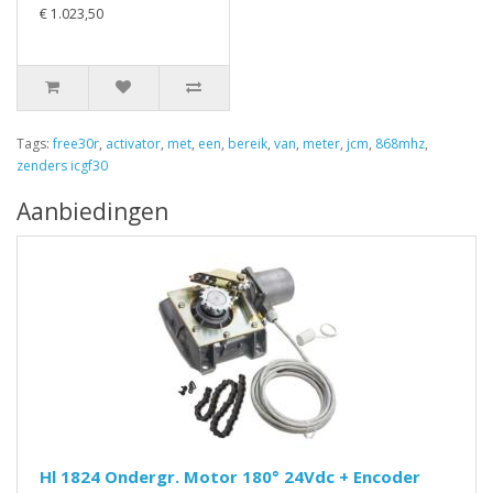
€ 1.023,50
Tags:
free30r
,
activator
,
met
,
een
,
bereik
,
van
,
meter
,
jcm
,
868mhz
,
zenders icgf30
Aanbiedingen
Hl 1824 Ondergr. Motor 180° 24Vdc + Encoder