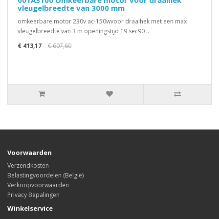
001A3100 Omkeerbare motor voor draaihek
vleugelbreedte van 3000 mm
omkeerbare motor 230v ac-150wvoor draaihek met een max
vleugelbreedte van 3 m openingstijd 19 sec90 ..
€ 413,17
€ 607,60
Voorwaarden
Verzendkosten
Belastingvoordelen (België)
Verkoopvoorwaarden
Privacy Bepalingen
Winkelservice