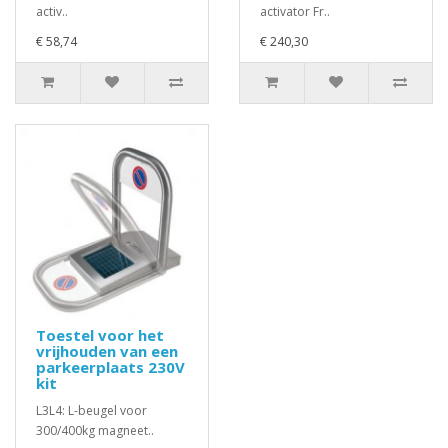
activ..
activator Fr..
€ 58,74
€ 240,30
Toestel voor het
vrijhouden van een
parkeerplaats 230V
kit
L3L4: L-beugel voor
300/400kg magneet..