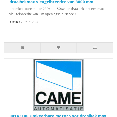
draaihekmax vleugelbreedte van 3000 mm
onomkeerbare motor 230v ac-150wvoor draaihek met een max
vleugelbreedte van 3 m openingstijd 28 sec9..
€ 616,80
€ 712,94
001A3100 Omkeerbare motor voor draaihek max