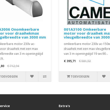
A3006 Onomkeerbare
001A3100 Omkeerbare
or voor draaihekmax
motor voor draaihek ma
ugelbreedte van 3000 mm
vleugelbreedte van 300
eerbare motor 230v ac-
omkeerbare motor 230v ac-150
oor draaihek met een max
draaihek met een max vleugelbr
elbreedte van 3 m openingstijd
van 3 m openingstijd 19 sec90 ..
c9..
€ 395,71
€ 581,92
,80
€ 712,94
TOEVOEGEN
TOEVOEGEN
ervice
Extra's