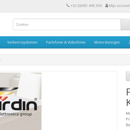
+32 (0)495 498 304
Mijn account
Verkeerssystemen
Parlofonie & Videofonie
Motorsturingen
Me
Pr
Be