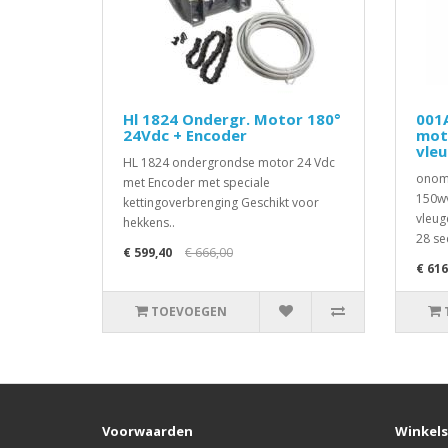
Hl 1824 Ondergr. Motor 180°
001
24Vdc + Encoder
mot
vle
HL 1824 ondergrondse motor 24 Vdc
onomk
met Encoder met speciale
150wv
kettingoverbrenging Geschikt voor
vleug
hekkens..
28 se
€ 599,40
€ 666,00
€ 616
TOEVOEGEN
Voorwaarden
Winkels