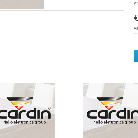
€ 
€
Aa