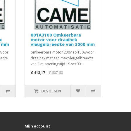
001A3100 Omkeerbare
x
motor voor draaihek
0 mm
vleugelbreedte van 3000 mm
wvoor
omkeerbare motor 230v ac-150wvoor
eedte
draaihek met een max vleugelbreedte
van 3 m openingstijd 19 sec90 ..
€ 413,17
€ 607,60
TOEVOEGEN
Mijn account