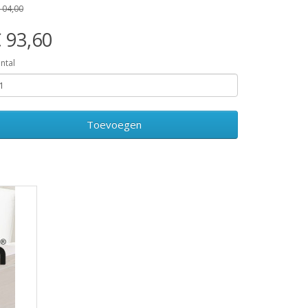
104,00
 93,60
ntal
Toevoegen