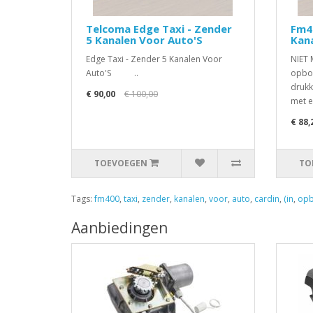
Telcoma Edge Taxi - Zender
Fm40
5 Kanalen Voor Auto'S
Kan
Edge Taxi - Zender 5 Kanalen Voor
NIET 
Auto'S ..
opbou
drukk
€ 90,00
€ 100,00
met e
€ 88,
TOEVOEGEN
TO
Tags:
fm400
,
taxi
,
zender
,
kanalen
,
voor
,
auto
,
cardin
,
(in
,
opb
Aanbiedingen