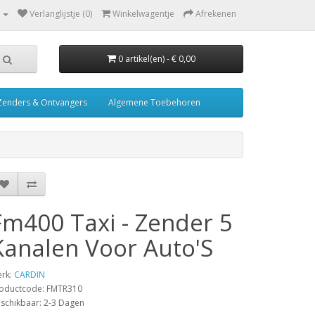
Verlanglijstje (0)
Winkelwagentje
Afrekenen
0 artikel(en) - € 0,00
Zenders & Ontvangers
Algemene Toebehoren
Fm400 Taxi - Zender 5
Kanalen Voor Auto'S
rk:
CARDIN
oductcode: FMTR310
schikbaar: 2-3 Dagen