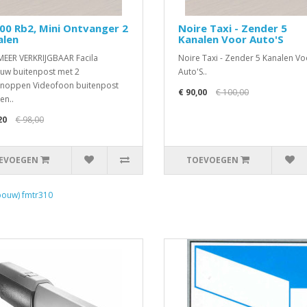
0 Rb2, Mini Ontvanger 2
Noire Taxi - Zender 5
alen
Kanalen Voor Auto'S
MEER VERKRIJGBAAR Facila
Noire Taxi - Zender 5 Kanalen Vo
w buitenpost met 2
Auto'S..
noppen Videofoon buitenpost
€ 90,00
€ 100,00
en..
20
€ 98,00
EVOEGEN
TOEVOEGEN
ouw) fmtr310