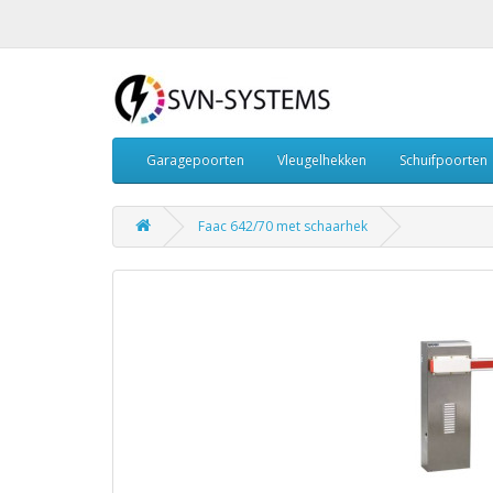
Garagepoorten
Vleugelhekken
Schuifpoorten
Faac 642/70 met schaarhek