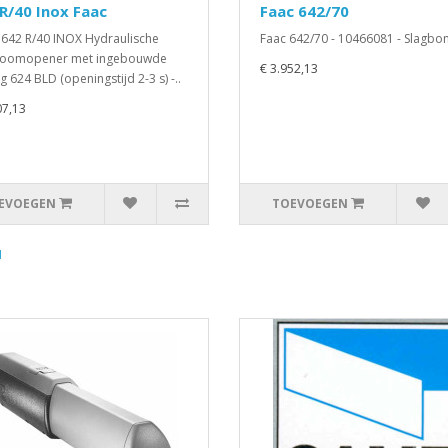
R/40 Inox Faac
Faac 642/70
642 R/40 INOX Hydraulische
Faac 642/70 - 10466081 - Slagbo
boomopener met ingebouwde
€ 3.952,13
g 624 BLD (openingstijd 2-3 s) -..
07,13
EVOEGEN
TOEVOEGEN
1