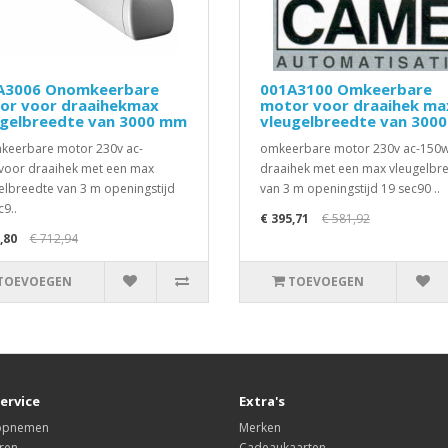
A3006 Onomkeerbare
001A3100 Omkeerbare
or voor draaihekmax
motor voor draaihek ma
ugelbreedte van 3000 mm
vleugelbreedte van 300
eerbare motor 230v ac-
omkeerbare motor 230v ac-150
oor draaihek met een max
draaihek met een max vleugelbr
elbreedte van 3 m openingstijd
van 3 m openingstijd 19 sec90 ..
c9..
€ 395,71
€ 581,92
,80
€ 712,94
TOEVOEGEN
TOEVOEGEN
ervice
Extra's
 opnemen
Merken
ren
Cadeaukaarten