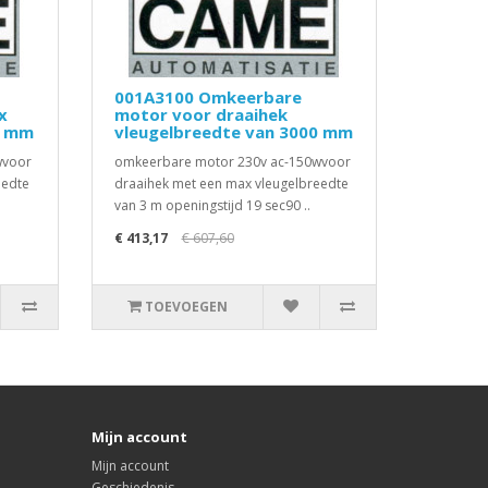
001A3100 Omkeerbare
x
motor voor draaihek
0 mm
vleugelbreedte van 3000 mm
wvoor
omkeerbare motor 230v ac-150wvoor
eedte
draaihek met een max vleugelbreedte
van 3 m openingstijd 19 sec90 ..
€ 413,17
€ 607,60
TOEVOEGEN
Mijn account
Mijn account
Geschiedenis