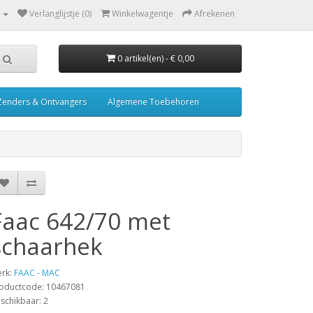
Verlanglijstje (0)
Winkelwagentje
Afrekenen
0 artikel(en) - € 0,00
Zenders & Ontvangers
Algemene Toebehoren
Faac 642/70 met
schaarhek
rk:
FAAC - MAC
oductcode: 10467081
schikbaar: 2