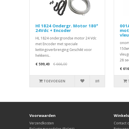
Hl 1824 Ondergr. Motor 180°
001
24Vdc + Encoder
mot
vle
HL 1824 ondergrondse motor 24 Vdc
onomk
met Encoder met speciale
150wv
kettingoverbrenging Geschikt voor
vleug
hekkens..
28 se
€ 599,40
€ 666,00
€ 616
TOEVOEGEN
Voorwaarden
Winkels
Verzendkosten
Contact
Belastingvoordelen (België)
Retourne