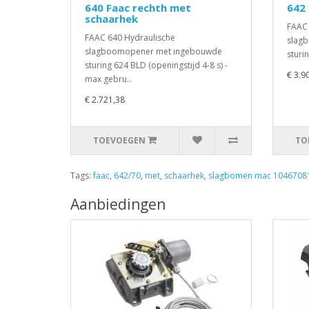
640 Faac rechth met
642 
schaarhek
FAAC 
FAAC 640 Hydraulische
slag
slagboomopener met ingebouwde
sturin
sturing 624 BLD (openingstijd 4-8 s) -
€ 3.9
max gebru..
€ 2.721,38
TOEVOEGEN
TO
Tags:
faac
,
642/70
,
met
,
schaarhek
,
slagbomen mac 1046708
Aanbiedingen