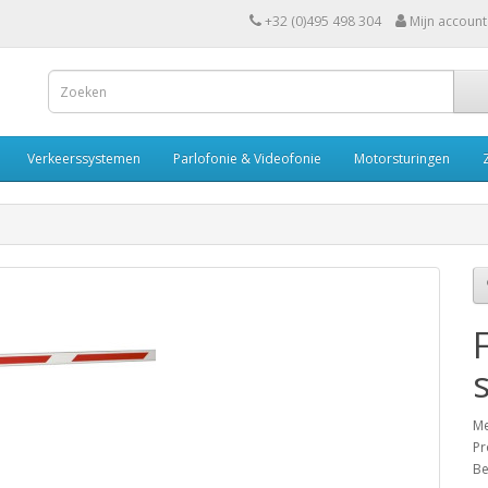
+32 (0)495 498 304
Mijn account
Verkeerssystemen
Parlofonie & Videofonie
Motorsturingen
Me
Pr
Be