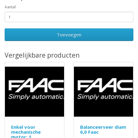
Aantal
Toevoegen
Vergelijkbare producten
Enkel voor
Balanceerveer diam
mechanische
6,0 Faac
motor: 1