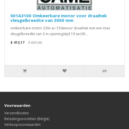
001A3100 Omkeerbare motor voor draaihek
vleugelbreedte van 3000 mm
omkeerbare motor 230v ac-150wvoor draaihek met een max
vleugelbreedte van 3 m openingstijd 19 sec90 ..
€ 413,17
€ 607,60
Voorwaarden
Verzendkosten
Belastingvoordelen (België)
Verkoopvoorwaarden