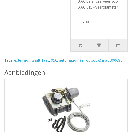
FAAC Balanceerveer voor
FAAC 615 - veerdiameter
5,5..
€ 36,00
Tags:
extension
,
shaft
,
faac
,
950
,
automation
,
(in
,
opbouw) mac 390696
Aanbiedingen