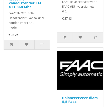
FAAC Balanceerveer voor
kanaalszender TM
XT1 868 Mhz
FAAC 615 - veerdiameter
6,0..
FAAC TM XT 1 868 -
Handzender 1 kanaal (incl.
€ 37,13
houder) voor FAAC T-
mode..
€ 38,25
Balanceerveer diam
5,5 Faac