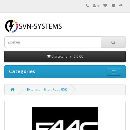
0 artikel(en) - € 0,00
Categories
Extension Shaft Faac 950