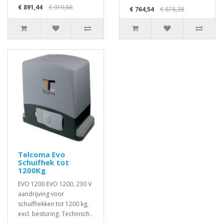
€ 891,44
€ 919,86
€ 764,54
€ 878,38
Telcoma Evo
Schuifhek tot
1200Kg
EVO 1200 EVO 1200, 230 V
aandrijving voor
schuifhekken tot 1200 kg,
excl. besturing. Technisch..