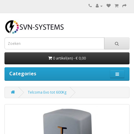
0 artikel(en) - € 0,00
Categories
Telcoma Evo tot 600Kg