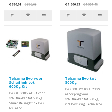
€ 330,01
€ 366,68
€ 1.506,33
€ 1.551,48
Telcoma Evo voor
Telcoma Evo tot
Schuifhek tot
800Kg
600Kg Kit
EVO 800 EVO 800E, 230 V
EVO KIT 230 V AC Kit voor
aandrijving voor
schuifhekken tot 600 kg.
schuifhekken tot 800 kg,
Samenstelling kit: 1x EVO
incl. besturing. Technische
600 aand..
..