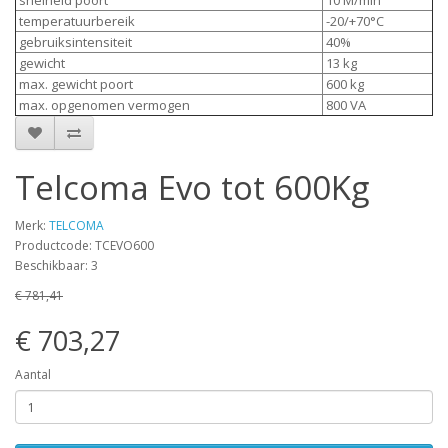
snelheid poort
10 M/min
temperatuurbereik
-20/+70°C
gebruiksintensiteit
40%
gewicht
13 kg
max. gewicht poort
600 kg
max. opgenomen vermogen
800 VA
Telcoma Evo tot 600Kg
Merk:
TELCOMA
Productcode: TCEVO600
Beschikbaar: 3
€ 781,41
€ 703,27
Aantal