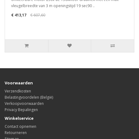
vleugelbreedte van 3 m openingstijd 19 sec90 ..
€ 413,17
€ 607,60
Voorwaarden
Verzendkosten
Belastingvoordelen (België)
Verkoopvoorwaarden
Privacy Bepalingen
Winkelservice
Contact opnemen
Retourneren
Sitemap