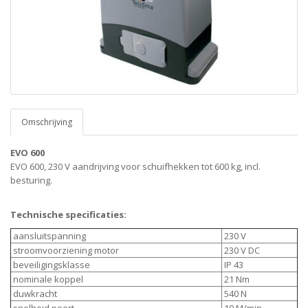
Omschrijving
EVO 600
EVO 600, 230 V aandrijving voor schuifhekken tot 600 kg, incl.
besturing.
Technische specificaties:
aansluitspanning
230 V
stroomvoorziening motor
230 V DC
beveiligingsklasse
IP 43
nominale koppel
21 Nm
duwkracht
540 N