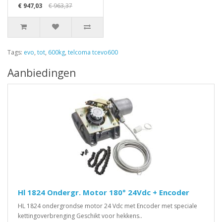
€ 947,03
€ 963,37
Tags:
evo
,
tot
,
600kg
,
telcoma tcevo600
Aanbiedingen
Hl 1824 Ondergr. Motor 180° 24Vdc + Encoder
HL 1824 ondergrondse motor 24 Vdc met Encoder met speciale
kettingoverbrenging Geschikt voor hekkens..