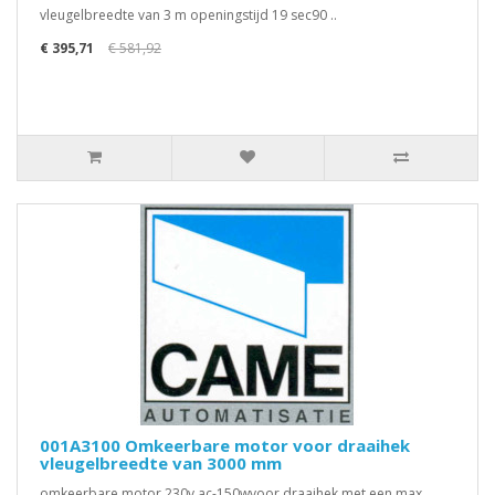
vleugelbreedte van 3 m openingstijd 19 sec90 ..
€ 395,71
€ 581,92
001A3100 Omkeerbare motor voor draaihek
vleugelbreedte van 3000 mm
omkeerbare motor 230v ac-150wvoor draaihek met een max