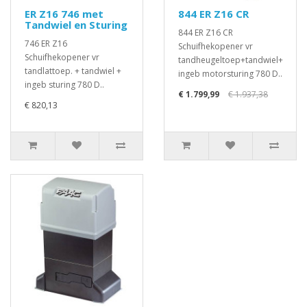
ER Z16 746 met
844 ER Z16 CR
Tandwiel en Sturing
844 ER Z16 CR
746 ER Z16
Schuifhekopener vr
Schuifhekopener vr
tandheugeltoep+tandwiel+
tandlattoep. + tandwiel +
ingeb motorsturing 780 D..
ingeb sturing 780 D..
€ 1.799,99
€ 1.937,38
€ 820,13