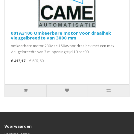
001A3100 Omkeerbare motor voor draaihek
vleugelbreedte van 3000 mm
omkeerbare motor 230v ac-150wvoor draaihek met een max
vleugelbreedte van 3 m openingstijd 19 sec90 ..
€ 413,17
€ 607,60
Voorwaarden