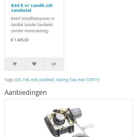
844 R vr tandh.zdr
tandwiel
844 R Schuifhekopener vr
tandlat zonder tandwiel,
zonder motorsturing..
€ 1.405,63
Tags:
z20
,
746
,
met
,
tandwiel
,
sturing
,
faac mac 109773
Aanbiedingen