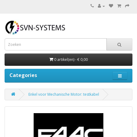
0 artikel(en) - € 0,00
Categories
Enkel voor Mechanische Motor: testkabel