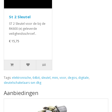
St 2 Sleutel
ST 2 Sleutel voor de bij de
RK600 (e) geleverde
veiligheidsschroef..
€ 15,75
Tags:
elektronische
,
64bit
,
sleutel
,
mini
,
voor
,
degos
,
digitale
,
sleutelschakelaars svn dkg
Aanbiedingen