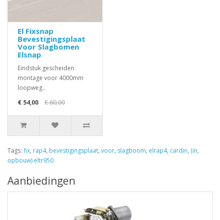
El Fixsnap
Bevestigingsplaat
Voor Slagbomen
Elsnap
Eindstuk gescheiden
montage voor 4000mm
loopweg..
€ 54,00
€ 60,00
Tags:
fix
,
rap4
,
bevestigingsplaat
,
voor
,
slagboom
,
elrap4
,
cardin
,
(in
,
opbouw) eltr950
Aanbiedingen