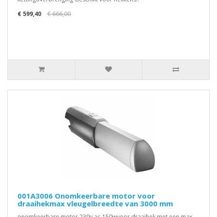
€ 599,40
€ 666,00
001A3006 Onomkeerbare motor voor
draaihekmax vleugelbreedte van 3000 mm
onomkeerbare motor 230v ac-150wvoor draaihek met een max