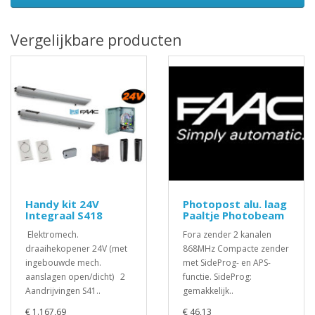
Vergelijkbare producten
Handy kit 24V
Photopost alu. laag
Integraal S418
Paaltje Photobeam
Elektromech.
Fora zender 2 kanalen
draaihekopener 24V (met
868MHz Compacte zender
ingebouwde mech.
met SideProg- en APS-
aanslagen open/dicht) 2
functie. SideProg:
Aandrijvingen S41..
gemakkelijk..
€ 1.167,69
€ 46,13