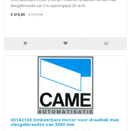
vleugelbreedte van 3 m openingstijd 28 sec9..
€ 616,80
€ 712,94
001A3100 Omkeerbare motor voor draaihek max
vleugelbreedte van 3000 mm