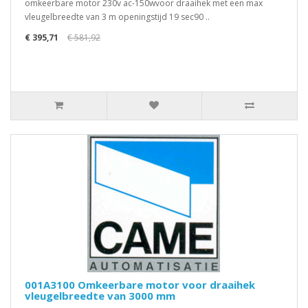
omkeerbare motor 230v ac-150wvoor draaihek met een max
vleugelbreedte van 3 m openingstijd 19 sec90 ..
€ 395,71
€ 581,92
001A3100 Omkeerbare motor voor draaihek
vleugelbreedte van 3000 mm