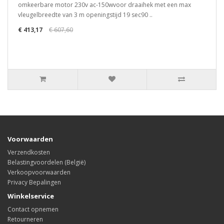
omkeerbare motor 230v ac-150wvoor draaihek met een max
vleugelbreedte van 3 m openingstijd 19 sec90 ..
€ 413,17
€ 607,60
Voorwaarden
Verzendkosten
Belastingvoordelen (België)
Verkoopvoorwaarden
Privacy Bepalingen
Winkelservice
Contact opnemen
Retourneren