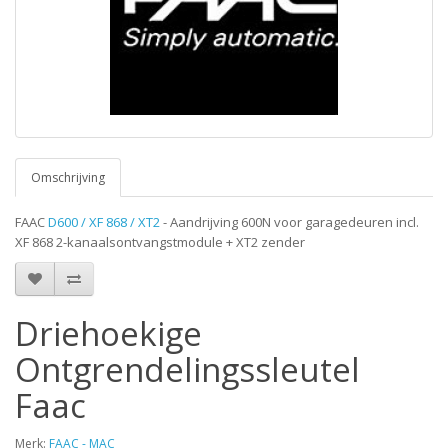
Omschrijving
FAAC
D600 / XF 868 / XT2
- Aandrijving 600N voor garagedeuren incl.
XF 868 2-kanaalsontvangstmodule + XT2 zender
Driehoekige
Ontgrendelingssleutel
Faac
Merk:
FAAC - MAC