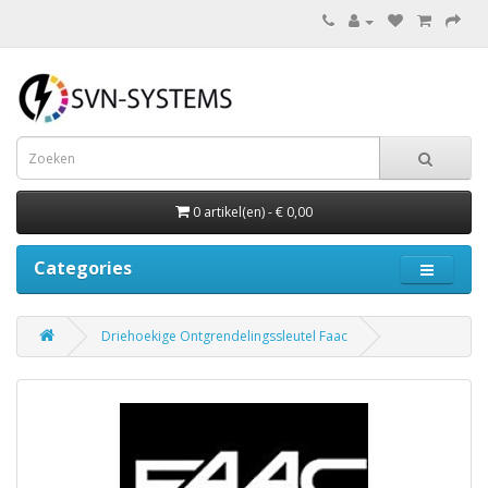
0 artikel(en) - € 0,00
Categories
Driehoekige Ontgrendelingssleutel Faac