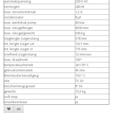
aansluitspanning
230 V AC
vermogen
280 W
max. stroomverbruik
1,2 A
condensator
8 µF
max. werkdruk pomp
40 bar
max. vleugellengte
4500 mm
max. vleugelgewicht
500 kg
slaglengte zuigerstang
378 mm
tot. lengte zuiger uit
1321 mm
tot. lengte zuiger in
775 mm
snelheid zuigerstang
12 mm/sec
max. draaihoek
105°
temperatuurbereik
-8/+70° C
gebruiksintensiteit
45 min
thermische beveiliging
150 ° C
olie
TS 30
beschermingsgraad
IP 56
gewicht
13,5 kg
soft stop
ja
onomkeerbaar
ja