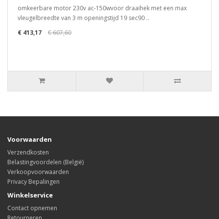
omkeerbare motor 230v ac-150wvoor draaihek met een max
vleugelbreedte van 3 m openingstijd 19 sec90 ..
€ 413,17
€ 607,60
Voorwaarden
Verzendkosten
Belastingvoordelen (België)
Verkoopvoorwaarden
Privacy Bepalingen
Winkelservice
Contact opnemen
Retourneren