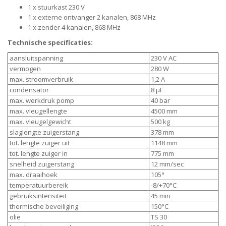
1 x stuurkast 230 V
1 x externe ontvanger 2 kanalen, 868 MHz
1 x zender 4 kanalen, 868 MHz
Technische specificaties:
aansluitspanning
230 V AC
vermogen
280 W
max. stroomverbruik
1,2 A
condensator
8 µF
max. werkdruk pomp
40 bar
max. vleugellengte
4500 mm
max. vleugelgewicht
500 kg
slaglengte zuigerstang
378 mm
tot. lengte zuiger uit
1148 mm
tot. lengte zuiger in
775 mm
snelheid zuigerstang
12 mm/sec
max. draaihoek
105°
temperatuurbereik
-8/+70°C
gebruiksintensiteit
45 min
thermische beveiliging
150°C
olie
TS 30