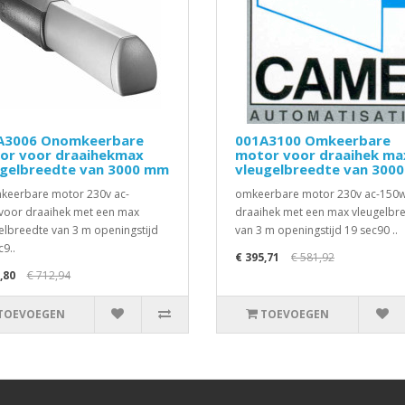
A3006 Onomkeerbare
001A3100 Omkeerbare
or voor draaihekmax
motor voor draaihek ma
ugelbreedte van 3000 mm
vleugelbreedte van 300
eerbare motor 230v ac-
omkeerbare motor 230v ac-150
oor draaihek met een max
draaihek met een max vleugelbr
elbreedte van 3 m openingstijd
van 3 m openingstijd 19 sec90 ..
c9..
€ 395,71
€ 581,92
,80
€ 712,94
TOEVOEGEN
TOEVOEGEN