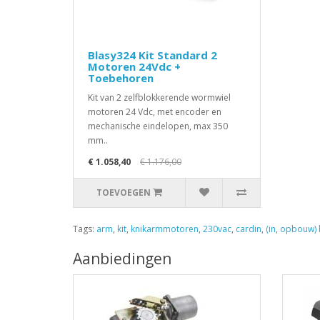
Blasy324 Kit Standard 2
Motoren 24Vdc +
Toebehoren
Kit van 2 zelfblokkerende wormwiel
motoren 24 Vdc, met encoder en
mechanische eindelopen, max 350
mm..
€ 1.058,40
€ 1.176,00
TOEVOEGEN
Tags:
arm
,
kit
,
knikarmmotoren
,
230vac
,
cardin
,
(in
,
opbouw) 
Aanbiedingen