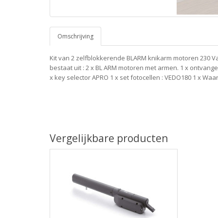
Omschrijving
Kit van 2 zelfblokkerende BLARM knikarm motoren 230 Vacr
bestaat uit : 2 x BL ARM motoren met armen. 1 x ontvange
x key selector APRO 1 x set fotocellen : VEDO180 1 x W
Vergelijkbare producten