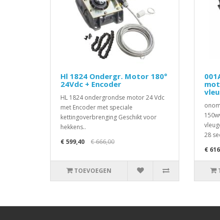
Hl 1824 Ondergr. Motor 180°
001
24Vdc + Encoder
mot
vle
HL 1824 ondergrondse motor 24 Vdc
onomk
met Encoder met speciale
150wv
kettingoverbrenging Geschikt voor
vleug
hekkens..
28 se
€ 599,40
€ 666,00
€ 616
TOEVOEGEN