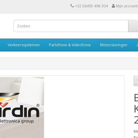
+32 (0)495 498 304
Mijn account
Verkeerssystemen
Parlofonie & Videofonie
Motorsturingen
Me
Pr