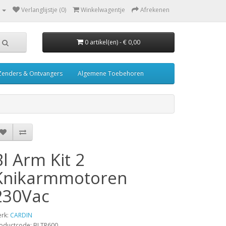
Verlanglijstje (0)
Winkelwagentje
Afrekenen
0 artikel(en) - € 0,00
Zenders & Ontvangers
Algemene Toebehoren
Bl Arm Kit 2
Knikarmmotoren
230Vac
rk:
CARDIN
oductcode: BLTR600