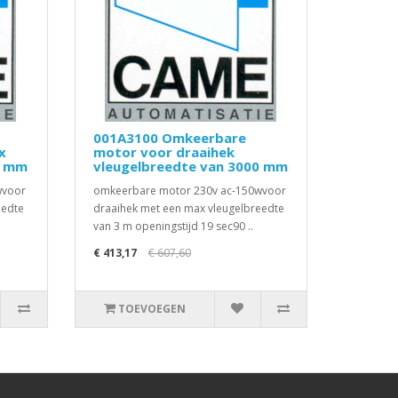
001A3100 Omkeerbare
x
motor voor draaihek
0 mm
vleugelbreedte van 3000 mm
wvoor
omkeerbare motor 230v ac-150wvoor
eedte
draaihek met een max vleugelbreedte
van 3 m openingstijd 19 sec90 ..
€ 413,17
€ 607,60
TOEVOEGEN