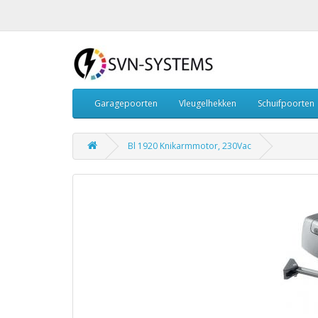
Garagepoorten
Vleugelhekken
Schuifpoorten
Bl 1920 Knikarmmotor, 230Vac