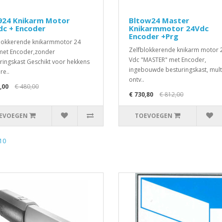
1924 Knikarm Motor
Bltow24 Master
dc + Encoder
Knikarmmotor 24Vdc
Encoder +Prg
lokkerende knikarmmotor 24
Zelfblokkerende knikarm motor 
met Encoder,zonder
Vdc "MASTER" met Encoder,
ringskast Geschikt voor hekkens
ingebouwde besturingskast, mul
re..
ontv..
,00
€ 480,00
€ 730,80
€ 812,00
EVOEGEN
TOEVOEGEN
10