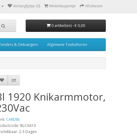
Verlanglijstje (0)
Winkelwagentje
Afrekenen
0 artikel(en) - € 0,00
Zenders & Ontvangers
Algemene Toebehoren
Bl 1920 Knikarmmotor,
230Vac
rk:
CARDIN
oductcode: BLCA610
schikbaar: 2-3 Dagen