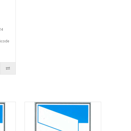
24
ticode