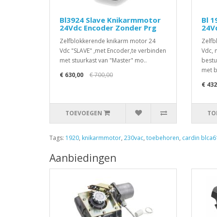
Bl3924 Slave Knikarmmotor
Bl 
24Vdc Encoder Zonder Prg
24V
Zelfblokkerende knikarm motor 24
Zelfb
Vdc "SLAVE" ,met Encoder,te verbinden
Vdc, 
met stuurkast van "Master" mo..
bestu
met b
€ 630,00
€ 700,00
€ 432
TOEVOEGEN
TO
Tags:
1920
,
knikarmmotor
,
230vac
,
toebehoren
,
cardin blca6
Aanbiedingen