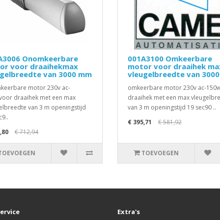
A3006 Onomkeerbare
001A3100 Omkeerbare
or voor draaihekmax
motor voor draaihek ma
ugelbreedte van 3000 mm
vleugelbreedte van 300
eerbare motor 230v ac-
omkeerbare motor 230v ac-150
oor draaihek met een max
draaihek met een max vleugelbr
elbreedte van 3 m openingstijd
van 3 m openingstijd 19 sec90 ..
c9..
€ 395,71
€ 581,92
,80
€ 712,94
TOEVOEGEN
TOEVOEGEN
ervice
Extra's