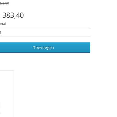
426,00
 383,40
ntal
Toevoegen