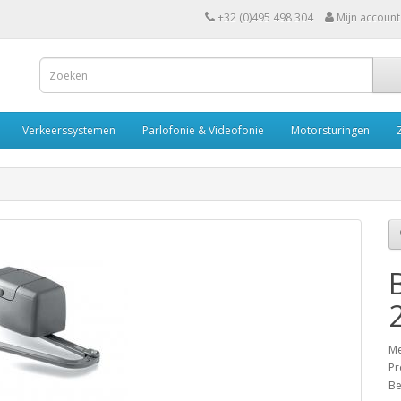
+32 (0)495 498 304
Mijn account
Verkeerssystemen
Parlofonie & Videofonie
Motorsturingen
Me
Pr
Be