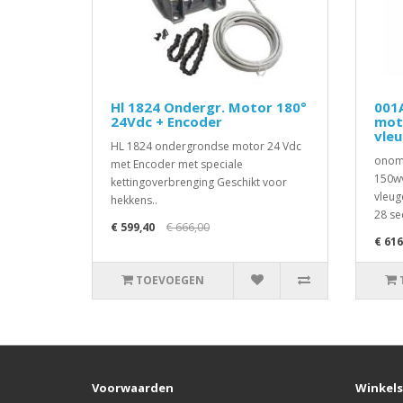
Hl 1824 Ondergr. Motor 180°
001
24Vdc + Encoder
mot
vle
HL 1824 ondergrondse motor 24 Vdc
onomk
met Encoder met speciale
150wv
kettingoverbrenging Geschikt voor
vleug
hekkens..
28 se
€ 599,40
€ 666,00
€ 616
TOEVOEGEN
Voorwaarden
Winkels