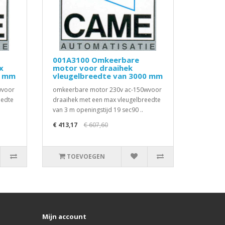
001A3100 Omkeerbare
x
motor voor draaihek
0 mm
vleugelbreedte van 3000 mm
wvoor
omkeerbare motor 230v ac-150wvoor
eedte
draaihek met een max vleugelbreedte
van 3 m openingstijd 19 sec90 ..
€ 413,17
€ 607,60
TOEVOEGEN
Mijn account