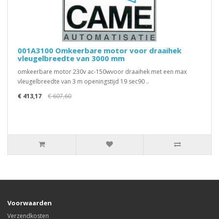
001A3100 Omkeerbare motor voor draaihek
vleugelbreedte van 3000 mm
omkeerbare motor 230v ac-150wvoor draaihek met een max
vleugelbreedte van 3 m openingstijd 19 sec90 ..
€ 413,17
€ 607,60
Voorwaarden
Verzendkosten