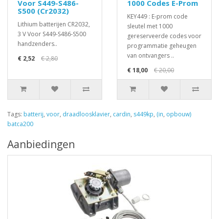
Voor S449-S486-
1000 Codes E-Prom
S500 (Cr2032)
KEY449 : E-prom code
Lithium batterijen CR2032,
sleutel met 1000
3 V Voor S449-S486-S500
gereserveerde codes voor
handzenders..
programmatie geheugen
van ontvangers ..
€ 2,52
€ 2,80
€ 18,00
€ 20,00
Tags:
batterij
,
voor
,
draadloosklavier
,
cardin
,
s449kp
,
(in
,
opbouw)
batca200
Aanbiedingen