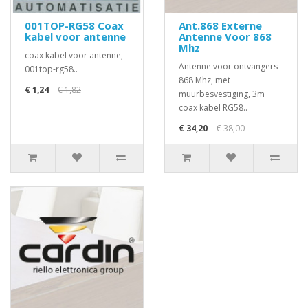
001TOP-RG58 Coax
Ant.868 Externe
kabel voor antenne
Antenne Voor 868
Mhz
coax kabel voor antenne,
Antenne voor ontvangers
001top-rg58..
868 Mhz, met
€ 1,24
€ 1,82
muurbesvestiging, 3m
coax kabel RG58..
€ 34,20
€ 38,00