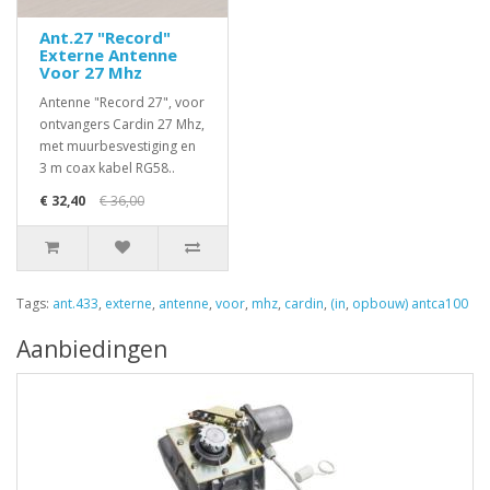
Ant.27 "Record"
Externe Antenne
Voor 27 Mhz
Antenne "Record 27", voor
ontvangers Cardin 27 Mhz,
met muurbesvestiging en
3 m coax kabel RG58..
€ 32,40
€ 36,00
Tags:
ant.433
,
externe
,
antenne
,
voor
,
mhz
,
cardin
,
(in
,
opbouw) antca100
Aanbiedingen