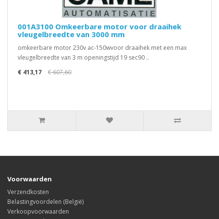
001A3100 Omkeerbare motor voor draaihek
vleugelbreedte van 3000 mm
omkeerbare motor 230v ac-150wvoor draaihek met een max
vleugelbreedte van 3 m openingstijd 19 sec90 ..
€ 413,17
€ 607,60
Voorwaarden
Verzendkosten
Belastingvoordelen (België)
Verkoopvoorwaarden