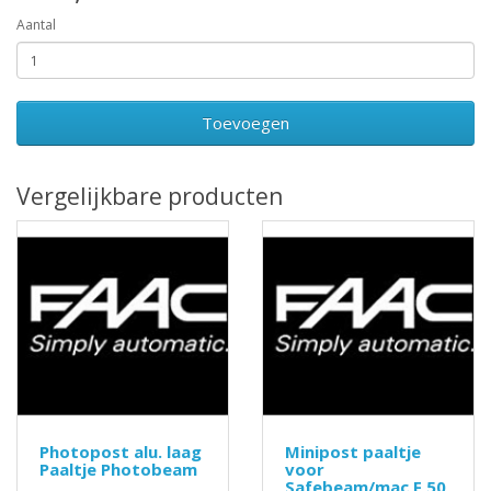
Aantal
Toevoegen
Vergelijkbare producten
Photopost alu. laag
Minipost paaltje
Paaltje Photobeam
voor
Safebeam/mac F 50