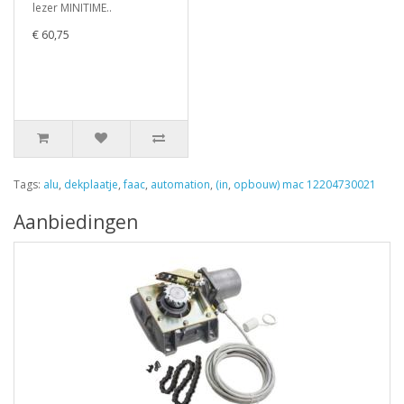
lezer MINITIME..
€ 60,75
Tags:
alu
,
dekplaatje
,
faac
,
automation
,
(in
,
opbouw) mac 12204730021
Aanbiedingen