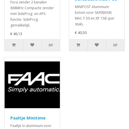
Fora zender 2 kanalen
MINIPOST Aluminium
868MHz Compacte zender
kolom voor SAFEBEAM,
met SideProg- en APS-
MAC F 50 en XP 15B (per
functie. SideProg:
stuk)..
gemakkelijk..
€ 40,50
€ 46,13
Paaltje Minitime
Paaltje in aluminium voor