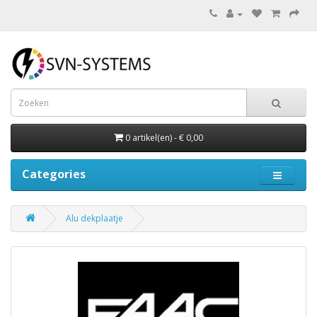
0 artikel(en) - € 0,00
Categories
Alu dekplaatje