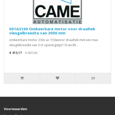
001A3100 Omkeerbare motor voor draaihek
vleugelbreedte van 3000 mm
omkeerbare motor 230v ac-150wvoor draaihek met een max
vleugelbreedte van 3 m openingstijd 19 sec90 ..
€ 413,17
€ 607,60
Voorwaarden