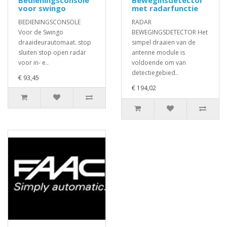
Bedieningsconsole
Beweginsdetector
voor swingo
met radarfunctie
BEDIENINGSCONSOLE
RADAR
Voor de Swingo
BEWEGINGSDETECTOR Het
draaideurautomaat. stop
simpel draaien van de
sluiten stop open radar
antenne module is
voor in- e..
voldoende om van
detectiegebied..
€ 93,45
€ 194,02