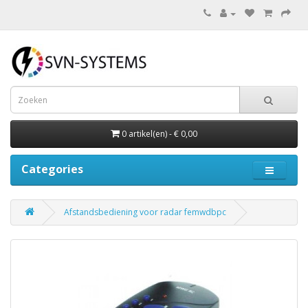
0 artikel(en) - € 0,00
Categories
Afstandsbediening voor radar femwdbpc