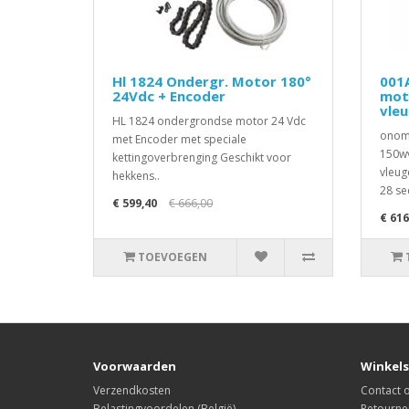
Hl 1824 Ondergr. Motor 180°
001
24Vdc + Encoder
mot
vle
HL 1824 ondergrondse motor 24 Vdc
onomk
met Encoder met speciale
150wv
kettingoverbrenging Geschikt voor
vleug
hekkens..
28 se
€ 599,40
€ 666,00
€ 616
TOEVOEGEN
Voorwaarden
Winkels
Verzendkosten
Contact
Belastingvoordelen (België)
Retourne