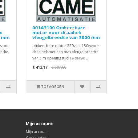
001A3100 Omkeerbare
x
motor voor draaihek
0 mm
vleugelbreedte van 3000 mm
wvoor
omkeerbare motor 230v ac-150wvoor
eedte
draaihek met een max vleugelbreedte
van 3 m openingstijd 19 sec90 ..
€ 413,17
€ 607,60
TOEVOEGEN
Mijn account
Mijn account
Geschiedenis