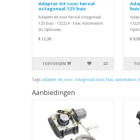
Adapter kit voor heroal
Adap
octagonaal 125 buis
buis
Adapter kit voor heroal octagonaal
Adapt
125 buis - 132224 - Faac Automation
13229
(In Opbouw)..
Opbo
€ 12,38
€ 9,0
TOEVOEGEN
TO
Tags:
adapter
,
kit
,
voor
,
octagonaal
,
buis
,
faac
,
automation
,
(
Aanbiedingen