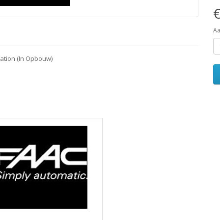
€
Aa
mation (In Opbouw)