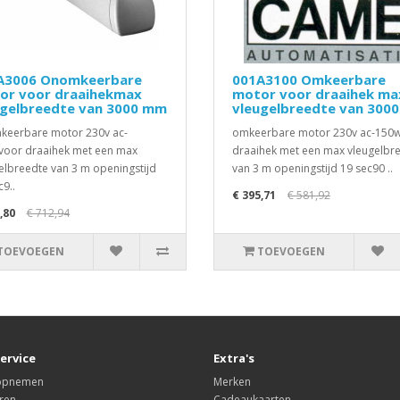
A3006 Onomkeerbare
001A3100 Omkeerbare
or voor draaihekmax
motor voor draaihek ma
ugelbreedte van 3000 mm
vleugelbreedte van 300
eerbare motor 230v ac-
omkeerbare motor 230v ac-150
oor draaihek met een max
draaihek met een max vleugelbr
elbreedte van 3 m openingstijd
van 3 m openingstijd 19 sec90 ..
c9..
€ 395,71
€ 581,92
,80
€ 712,94
TOEVOEGEN
TOEVOEGEN
ervice
Extra's
 opnemen
Merken
ren
Cadeaukaarten