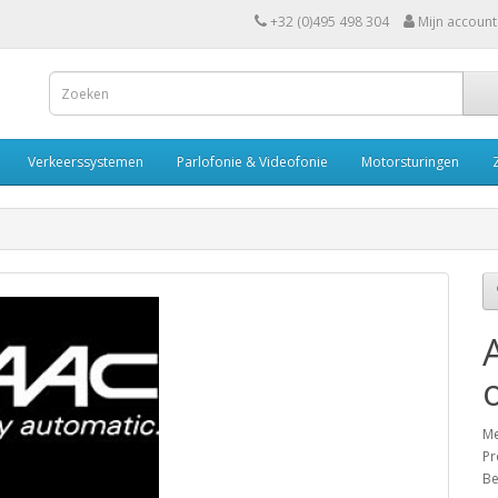
+32 (0)495 498 304
Mijn account
Verkeerssystemen
Parlofonie & Videofonie
Motorsturingen
Me
Pr
Be