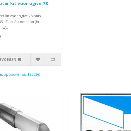
ter kit voor ogive 78
er kit voor ogive 78 buis -
9 - Faac Automation (In
uw)..
0
EVOEGEN
in
,
opbouw) mac 132298