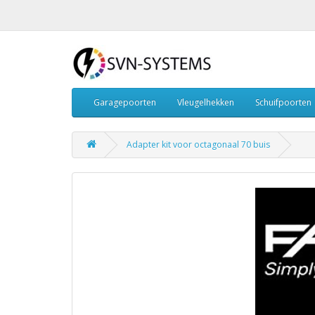
Garagepoorten
Vleugelhekken
Schuifpoorten
Adapter kit voor octagonaal 70 buis