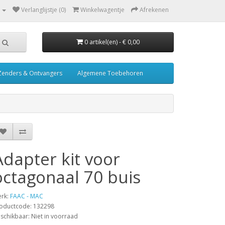
Verlanglijstje (0)
Winkelwagentje
Afrekenen
0 artikel(en) - € 0,00
Zenders & Ontvangers
Algemene Toebehoren
Adapter kit voor
octagonaal 70 buis
rk:
FAAC - MAC
oductcode: 132298
schikbaar: Niet in voorraad