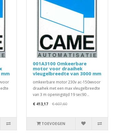
001A3100 Omkeerbare
x
motor voor draaihek
0 mm
vleugelbreedte van 3000 mm
wvoor
omkeerbare motor 230v ac-150wvoor
eedte
draaihek met een max vleugelbreedte
van 3 m openingstijd 19 sec90 ..
€ 413,17
€ 607,60
TOEVOEGEN