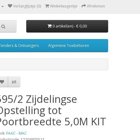
Verlanglijstje (0)
Winkelwagentje
Afrekenen
0 artikel(en) - € 0,00
Zenders & Ontvangers
Algemene Toebehoren
595/2 Zijdelingse
Opstelling tot
Poortbreedte 5,0M KIT
rk:
FAAC - MAC
oductcode: 12204970111