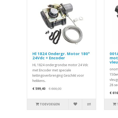
Hl 1824 Ondergr. Motor 180°
001
24Vdc + Encoder
mot
vle
HL 1824 ondergrondse motor 24 Vdc
onomk
met Encoder met speciale
150wv
kettingoverbrenging Geschikt voor
vleug
hekkens..
28 se
€ 599,40
€ 666,00
€ 616
TOEVOEGEN