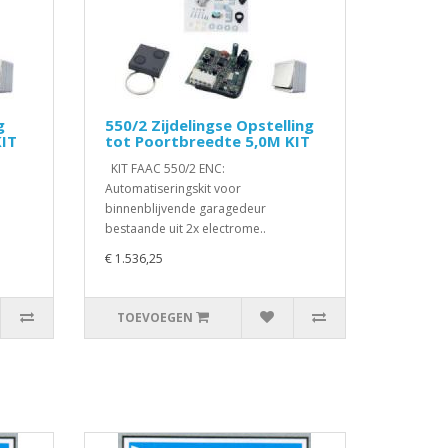
g
550/2 Zijdelingse Opstelling
KIT
tot Poortbreedte 5,0M KIT
KIT FAAC 550/2 ENC:
Automatiseringskit voor
binnenblijvende garagedeur
bestaande uit 2x electrome..
€ 1.536,25
TOEVOEGEN