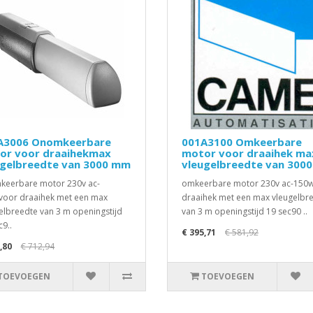
A3006 Onomkeerbare
001A3100 Omkeerbare
or voor draaihekmax
motor voor draaihek ma
ugelbreedte van 3000 mm
vleugelbreedte van 300
eerbare motor 230v ac-
omkeerbare motor 230v ac-150
oor draaihek met een max
draaihek met een max vleugelbr
elbreedte van 3 m openingstijd
van 3 m openingstijd 19 sec90 ..
c9..
€ 395,71
€ 581,92
,80
€ 712,94
TOEVOEGEN
TOEVOEGEN