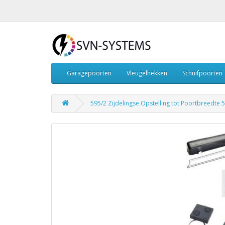
Garagepoorten
Vleugelhekken
Schuifpoorten
595/2 Zijdelingse Opstelling tot Poortbreedte 