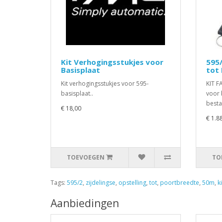
Kit Verhogingsstukjes voor
595/
Basisplaat
tot
Kit verhogingsstukjes voor 595-
KIT F
basisplaat..
voor 
besta
€ 18,00
€ 1.8
TOEVOEGEN
TO
Tags:
595/2
,
zijdelingse
,
opstelling
,
tot
,
poortbreedte
,
50m
,
ki
Aanbiedingen