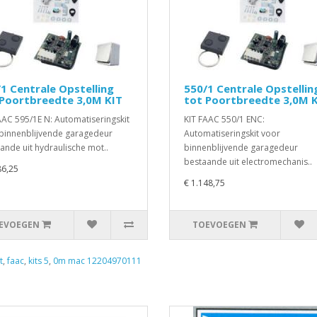
1 Centrale Opstelling
550/1 Centrale Opstellin
 Poortbreedte 3,0M KIT
tot Poortbreedte 3,0M 
AAC 595/1E N: Automatiseringskit
KIT FAAC 550/1 ENC:
binnenblijvende garagedeur
Automatiseringskit voor
ande uit hydraulische mot..
binnenblijvende garagedeur
bestaande uit electromechanis..
86,25
€ 1.148,75
EVOEGEN
TOEVOEGEN
t
,
faac
,
kits 5
,
0m mac 12204970111