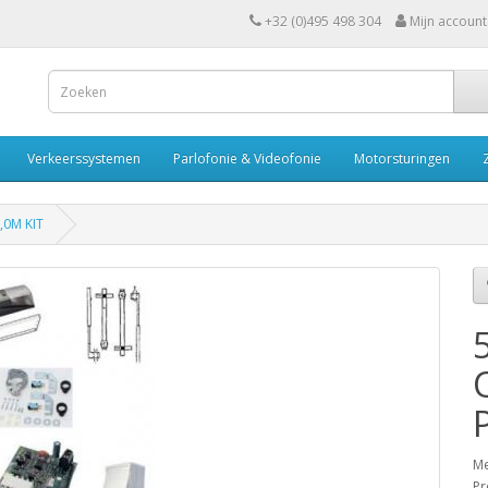
+32 (0)495 498 304
Mijn account
Verkeerssystemen
Parlofonie & Videofonie
Motorsturingen
5,0M KIT
Me
Pr