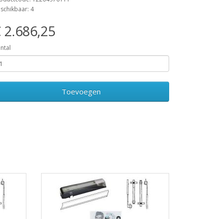
schikbaar: 4
 2.686,25
ntal
Toevoegen