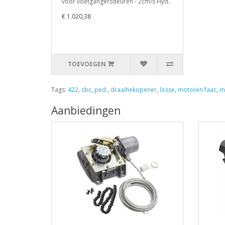
voor voetgangersdeuren - 2cm/s Hyd..
€ 1.020,38
TOEVOEGEN
Tags:
422
,
cbc
,
ped.
,
draaihekopener
,
losse
,
motoren faac
,
m
Aanbiedingen