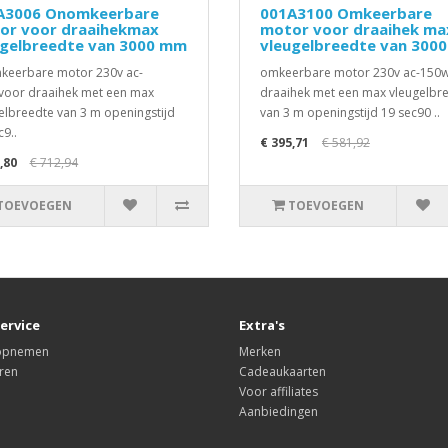
A3006 Onomkeerbare
001A3100 Omkeerbare
or voor draaihekmax
motor voor draaihek ma
ugelbreedte van 3000 mm
vleugelbreedte van 300
eerbare motor 230v ac-
omkeerbare motor 230v ac-150
oor draaihek met een max
draaihek met een max vleugelbr
elbreedte van 3 m openingstijd
van 3 m openingstijd 19 sec90 ..
c9..
€ 395,71
€ 581,92
,80
€ 712,94
TOEVOEGEN
TOEVOEGEN
ervice
Extra's
 opnemen
Merken
ren
Cadeaukaarten
Voor affiliates
Aanbiedingen