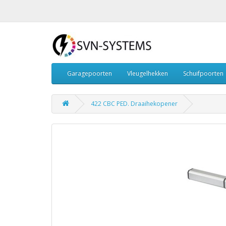
Garagepoorten
Vleugelhekken
Schuifpoorten
422 CBC PED. Draaihekopener