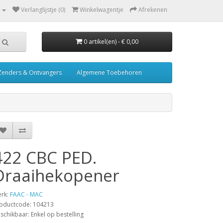
Verlanglijstje (0)
Winkelwagentje
Afrekenen
0 artikel(en) - € 0,00
Zenders & Ontvangers
Algemene Toebehoren
422 CBC PED.
Draaihekopener
rk:
FAAC - MAC
oductcode: 104213
schikbaar: Enkel op bestelling