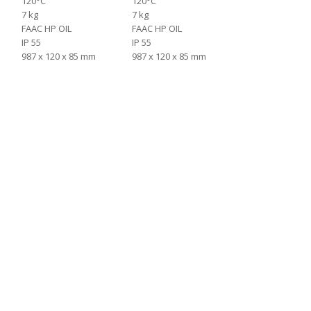
120°C
120°C
7 kg
7 kg
FAAC HP OIL
FAAC HP OIL
IP 55
IP 55
987 x 120 x 85 mm
987 x 120 x 85 mm