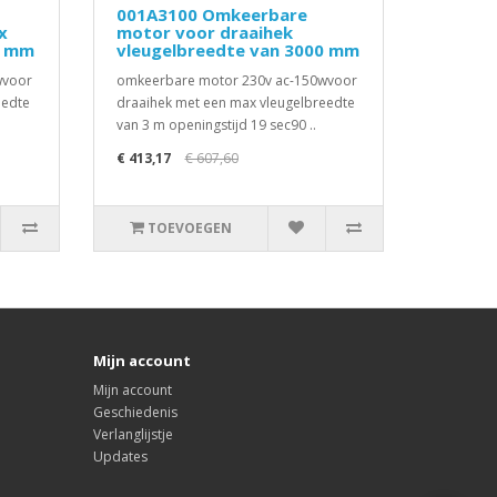
001A3100 Omkeerbare
x
motor voor draaihek
0 mm
vleugelbreedte van 3000 mm
wvoor
omkeerbare motor 230v ac-150wvoor
eedte
draaihek met een max vleugelbreedte
van 3 m openingstijd 19 sec90 ..
€ 413,17
€ 607,60
TOEVOEGEN
Mijn account
Mijn account
Geschiedenis
Verlanglijstje
Updates