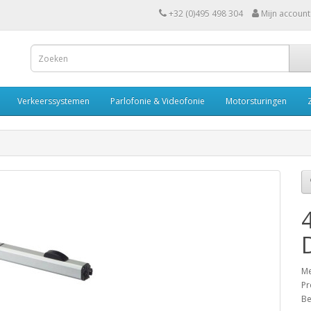
+32 (0)495 498 304
Mijn account
Verkeerssystemen
Parlofonie & Videofonie
Motorsturingen
Me
Pr
Be