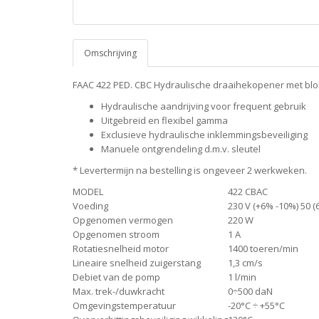
Omschrijving
FAAC 422 PED. CBC Hydraulische draaihekopener met blok
Hydraulische aandrijving voor frequent gebruik
Uitgebreid en flexibel gamma
Exclusieve hydraulische inklemmingsbeveiliging
Manuele ontgrendeling d.m.v. sleutel
* Levertermijn na bestelling is ongeveer 2 werkweken.
MODEL
422 CBAC
Voeding
230 V (+6% -10%) 50 (
Opgenomen vermogen
220 W
Opgenomen stroom
1 A
Rotatiesnelheid motor
1400 toeren/min
Lineaire snelheid zuigerstang
1,3 cm/s
Debiet van de pomp
1 l/min
Max. trek-/duwkracht
0÷500 daN
Omgevingstemperatuur
-20°C ÷ +55°C