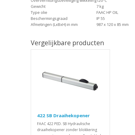
Oververhittingsbeveiliging wikkeling
120°C
Gewicht
7 kg
Type olie
FAAC HP OIL
Beschermingsgraad
IP 55
Afmetingen (LxBxH) in mm
987 x 120 x 85 mm
Vergelijkbare producten
422 SB Draaihekopener
FAAC 422 PED. SB Hydraulische
draaihekopener zonder blokkering