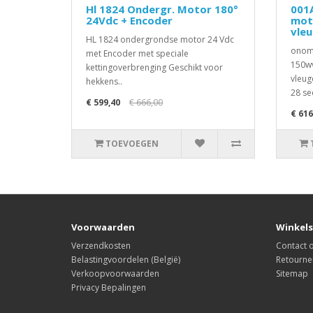
Hl 1824 Ondergr. Motor 180°
001
24Vdc + Encoder
mot
vle
HL 1824 ondergrondse motor 24 Vdc
onomk
met Encoder met speciale
150wv
kettingoverbrenging Geschikt voor
vleug
hekkens..
28 se
€ 599,40
€ 666,00
€ 616
TOEVOEGEN
Voorwaarden
Winkels
Verzendkosten
Contact
Belastingvoordelen (België)
Retourne
Verkoopvoorwaarden
Sitemap
Privacy Bepalingen