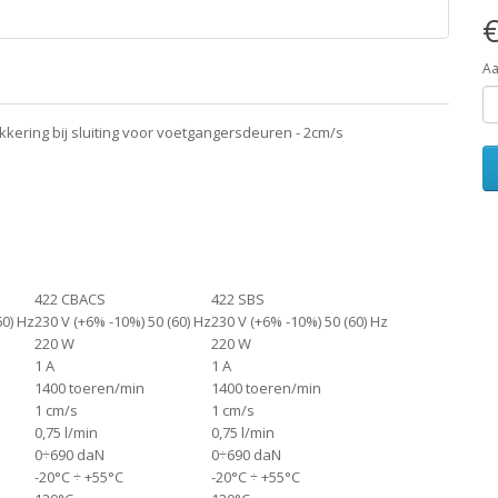
€
Aa
kering bij sluiting voor voetgangersdeuren - 2cm/s
422 CBACS
422 SBS
60) Hz
230 V (+6% -10%) 50 (60) Hz
230 V (+6% -10%) 50 (60) Hz
220 W
220 W
1 A
1 A
1400 toeren/min
1400 toeren/min
1 cm/s
1 cm/s
0,75 l/min
0,75 l/min
0÷690 daN
0÷690 daN
-20°C ÷ +55°C
-20°C ÷ +55°C