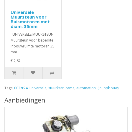
Universele
Muursteun voor
Buismotoren met
diam. 35mm
UNIVERSELE MUURSTEUN
Muursteun voor beperkte
inbouwruimte motoren 35
mm..
€ 2,67
Tags:
002zr24
,
universele
,
stuurkast
,
came
,
automation
,
(in
,
opbouw)
Aanbiedingen