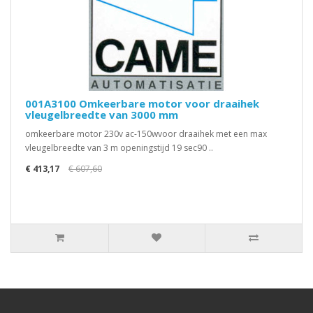
001A3100 Omkeerbare motor voor draaihek
vleugelbreedte van 3000 mm
omkeerbare motor 230v ac-150wvoor draaihek met een max
vleugelbreedte van 3 m openingstijd 19 sec90 ..
€ 413,17
€ 607,60