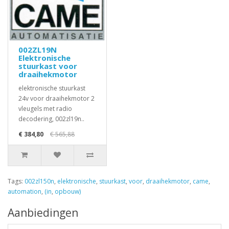
002ZL19N
Elektronische
stuurkast voor
draaihekmotor
elektronische stuurkast
24v voor draaihekmotor 2
vleugels met radio
decodering, 002zl19n..
€ 384,80
€ 565,88
Tags:
002zl150n
,
elektronische
,
stuurkast
,
voor
,
draaihekmotor
,
came
,
automation
,
(in
,
opbouw)
Aanbiedingen