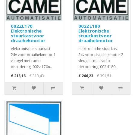
002ZL170
002ZL180
Elektronische
Elektronische
stuurkastvoor
stuurkastvoor
draaihekmotor
draaihekmotor
elektronische stuurkast
elektronische stuurkast
24v voor draaihekmotor 1
24v voor draaihekmotor 2
vleugel met radio
vleugels met radio
decodering, 002zl170n..
decodering, 002zl180..
€ 213,13
€ 313,43
€ 266,23
€ 391,51