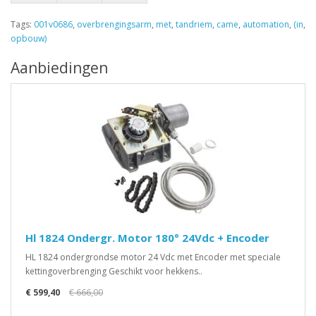
Tags:
001v0686
,
overbrengingsarm
,
met
,
tandriem
,
came
,
automation
,
(in
,
opbouw)
Aanbiedingen
Hl 1824 Ondergr. Motor 180° 24Vdc + Encoder
HL 1824 ondergrondse motor 24 Vdc met Encoder met speciale
kettingoverbrenging Geschikt voor hekkens..
€ 599,40
€ 666,00