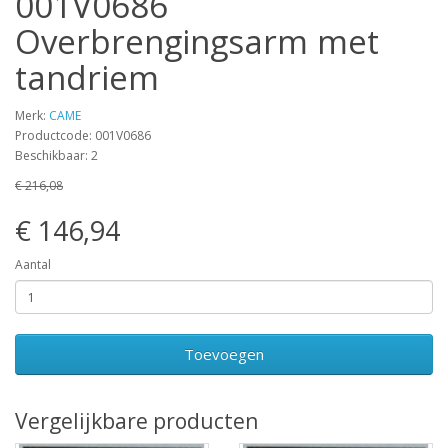
001V0686
Overbrengingsarm met
tandriem
Merk:
CAME
Productcode: 001V0686
Beschikbaar: 2
€ 216,08
€ 146,94
Aantal
Toevoegen
Vergelijkbare producten