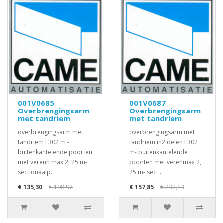
001V0685
001V0687
Overbrengingsarm
Overbrengingsarm
met tandriem
met tandriem
overbrengingsarm met
overbrengingsarm met
tandriem l 302 m -
tandriem in2 delen l 302
buitenkantelende poorten
m- buitenkantelende
met verenh max 2, 25 m-
poorten met verenmax 2,
sectionaalp..
25 m- sect..
€ 135,30
€ 198,97
€ 157,85
€ 232,13