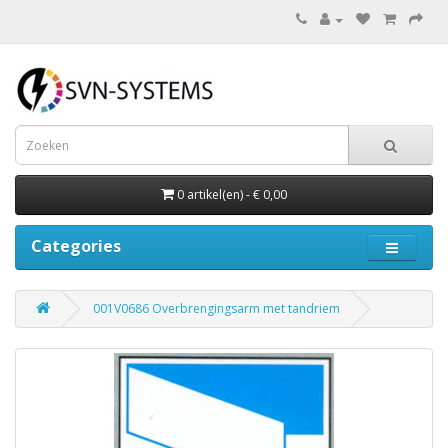
0 artikel(en) - € 0,00
Categories
001V0686 Overbrengingsarm met tandriem