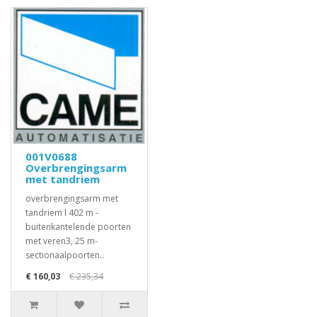
001V0688
Overbrengingsarm
met tandriem
overbrengingsarm met
tandriem l 402 m -
buitenkantelende poorten
met veren3, 25 m-
sectionaalpoorten..
€ 160,03
€ 235,34