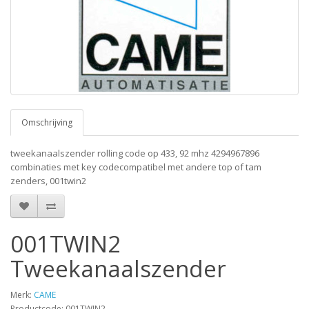
Omschrijving
tweekanaalszender rolling code op 433, 92 mhz 4294967896
combinaties met key codecompatibel met andere top of tam
zenders, 001twin2
001TWIN2
Tweekanaalszender
Merk:
CAME
Productcode: 001TWIN2