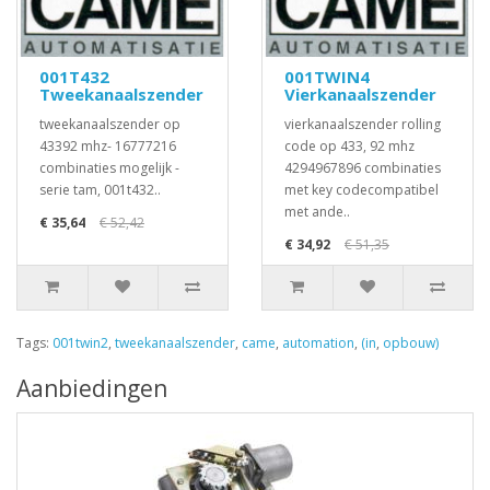
001T432
001TWIN4
Tweekanaalszender
Vierkanaalszender
tweekanaalszender op
vierkanaalszender rolling
43392 mhz- 16777216
code op 433, 92 mhz
combinaties mogelijk -
4294967896 combinaties
serie tam, 001t432..
met key codecompatibel
met ande..
€ 35,64
€ 52,42
€ 34,92
€ 51,35
Tags:
001twin2
,
tweekanaalszender
,
came
,
automation
,
(in
,
opbouw)
Aanbiedingen