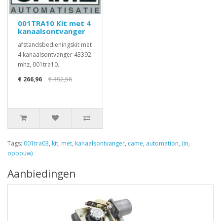
001TRA10 Kit met 4
kanaalsontvanger
afstandsbedieningskit met
4 kanaalsontvanger 43392
mhz, 001tra10..
€ 266,96
€ 392,58
Tags:
001tra03
,
kit
,
met
,
kanaalsontvanger
,
came
,
automation
,
(in
,
opbouw)
Aanbiedingen