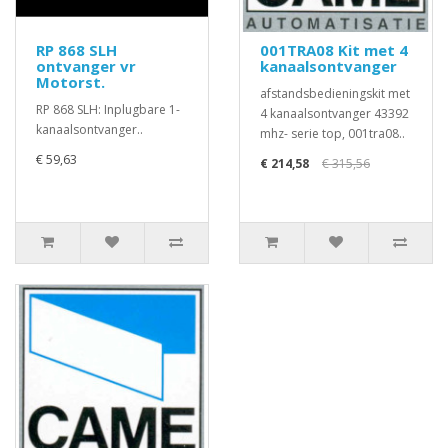
RP 868 SLH
001TRA08 Kit met 4
ontvanger vr
kanaalsontvanger
Motorst.
afstandsbedieningskit met
RP 868 SLH: Inplugbare 1-
4 kanaalsontvanger 43392
kanaalsontvanger..
mhz- serie top, 001tra08..
€ 59,63
€ 214,58
€ 315,56