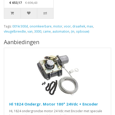
€ 653,17
€ 696,43
Tags:
001kr300d
,
onomkeerbare
,
motor
,
voor
,
draaihek
,
max
,
vleugelbreedte
,
van
,
3000
,
came
,
automation
,
(in
,
opbouw)
Aanbiedingen
Hl 1824 Ondergr. Motor 180° 24Vdc + Encoder
HL 1824 ondergrondse motor 24 Vdc met Encoder met speciale