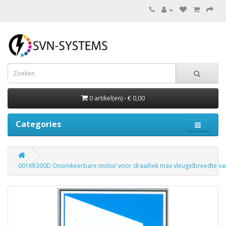
0 artikel(en) - € 0,00
Categories
001KR300D Onomkeerbare motor voor draaihek max vleugelbreedte v