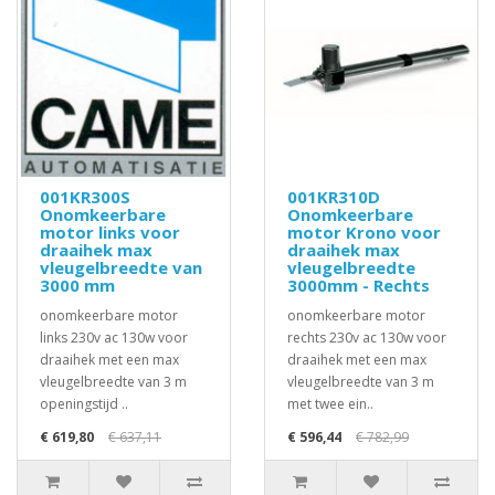
001KR300S
001KR310D
Onomkeerbare
Onomkeerbare
motor links voor
motor Krono voor
draaihek max
draaihek max
vleugelbreedte van
vleugelbreedte
3000 mm
3000mm - Rechts
onomkeerbare motor
onomkeerbare motor
links 230v ac 130w voor
rechts 230v ac 130w voor
draaihek met een max
draaihek met een max
vleugelbreedte van 3 m
vleugelbreedte van 3 m
openingstijd ..
met twee ein..
€ 619,80
€ 637,11
€ 596,44
€ 782,99