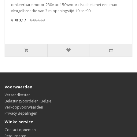
omkeerbare motor 230v ac-150wvoor draaihek met een max
vleugelbreedte van 3 m openingstijd 19 sec90 ..
€ 413,17
€ 607,60
Voorwaarden
Verzendkosten
Belastingvoordelen (België)
Verkoopvoorwaarden
Privacy Bepalingen
Winkelservice
Contact opnemen
Retourneren