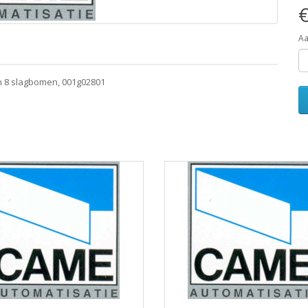
€
Aa
n 8 slagbomen, 001g02801