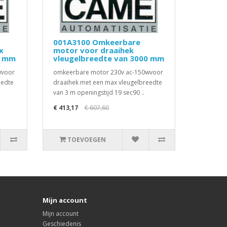
001A3100 Omkeerbare
x
motor voor draaihek
0 mm
vleugelbreedte van 3000 mm
wvoor
omkeerbare motor 230v ac-150wvoor
eedte
draaihek met een max vleugelbreedte
van 3 m openingstijd 19 sec90 ..
€ 413,17
€ 607,60
TOEVOEGEN
Mijn account
Mijn account
Geschiedenis