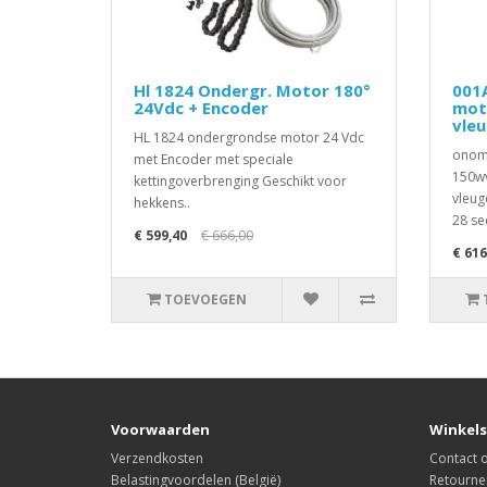
Hl 1824 Ondergr. Motor 180°
001
24Vdc + Encoder
mot
vle
HL 1824 ondergrondse motor 24 Vdc
onomk
met Encoder met speciale
150wv
kettingoverbrenging Geschikt voor
vleug
hekkens..
28 se
€ 599,40
€ 666,00
€ 616
TOEVOEGEN
Voorwaarden
Winkels
Verzendkosten
Contact
Belastingvoordelen (België)
Retourne