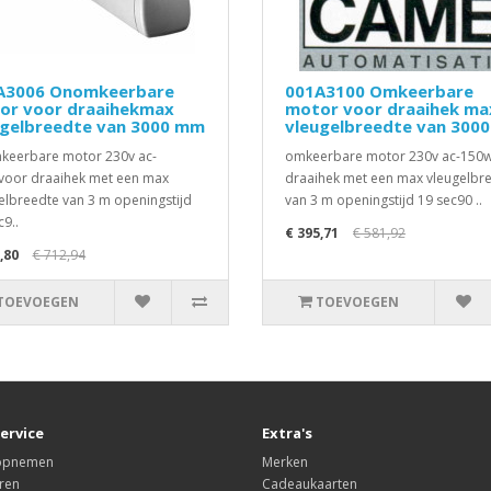
A3006 Onomkeerbare
001A3100 Omkeerbare
or voor draaihekmax
motor voor draaihek ma
ugelbreedte van 3000 mm
vleugelbreedte van 300
eerbare motor 230v ac-
omkeerbare motor 230v ac-150
oor draaihek met een max
draaihek met een max vleugelbr
elbreedte van 3 m openingstijd
van 3 m openingstijd 19 sec90 ..
c9..
€ 395,71
€ 581,92
,80
€ 712,94
TOEVOEGEN
TOEVOEGEN
ervice
Extra's
 opnemen
Merken
ren
Cadeaukaarten