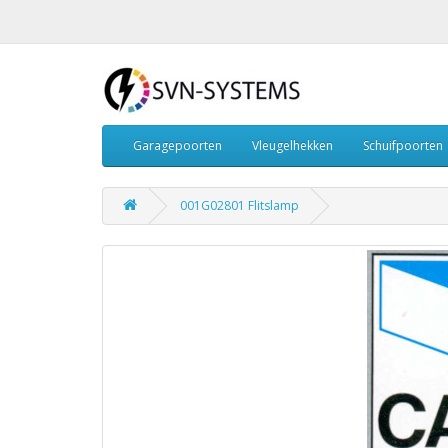
Garagepoorten
Vleugelhekken
Schuifpoorten
001G02801 Flitslamp