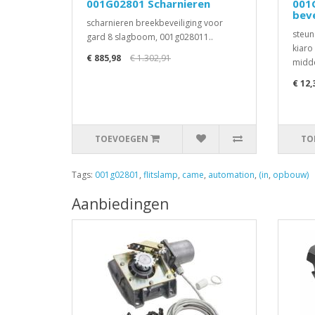
001G02801 Scharnieren
001
beve
scharnieren breekbeveiliging voor
steun
gard 8 slagboom, 001g028011..
kiaro
€ 885,98
€ 1.302,91
midde
€ 12,
TOEVOEGEN
TO
Tags:
001g02801
,
flitslamp
,
came
,
automation
,
(in
,
opbouw)
Aanbiedingen