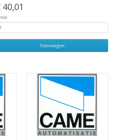
 40,01
ntal
Toevoegen