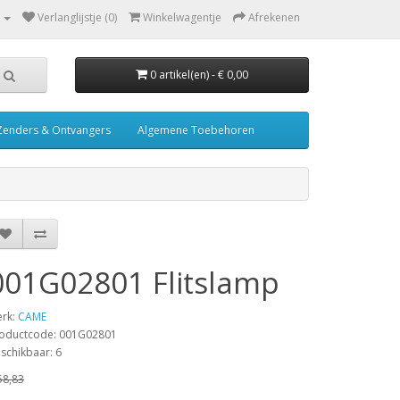
Verlanglijstje (0)
Winkelwagentje
Afrekenen
0 artikel(en) - € 0,00
Zenders & Ontvangers
Algemene Toebehoren
001G02801 Flitslamp
rk:
CAME
oductcode: 001G02801
schikbaar: 6
58,83