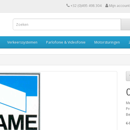
+32 (0)495 498 304
Mijn account
Verkeerssystemen
Parlofonie & Videofonie
Motorsturingen
Me
Pr
Be
€ 