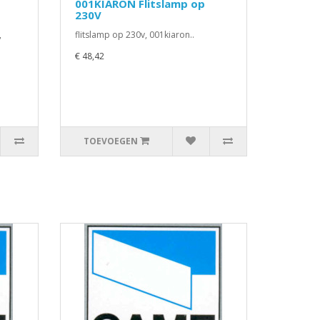
001KIARON Flitslamp op
230V
,
flitslamp op 230v, 001kiaron..
€ 48,42
TOEVOEGEN