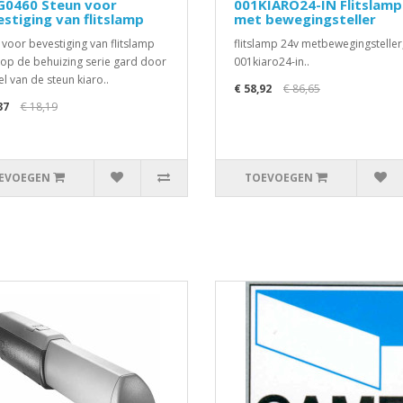
G0460 Steun voor
001KIARO24-IN Flitslamp
stiging van flitslamp
met bewegingsteller
 voor bevestiging van flitslamp
flitslamp 24v metbewegingsteller
 op de behuizing serie gard door
001kiaro24-in..
l van de steun kiaro..
€ 58,92
€ 86,65
37
€ 18,19
EVOEGEN
TOEVOEGEN