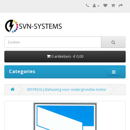
0 artikel(en) - € 0,00
Categories
001FROG-J Behuizing voor ondergrondse motor