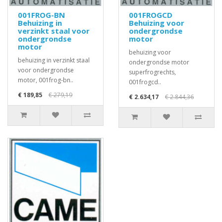
001FROG-BN
001FROGCD
Behuizing in
Behuizing voor
verzinkt staal voor
ondergrondse
ondergrondse
motor
motor
behuizing voor
behuizing in verzinkt staal
ondergrondse motor
voor ondergrondse
superfrogrechts,
motor, 001frog-bn..
001frogcd..
€ 189,85
€ 279,19
€ 2.634,17
€ 2.844,36