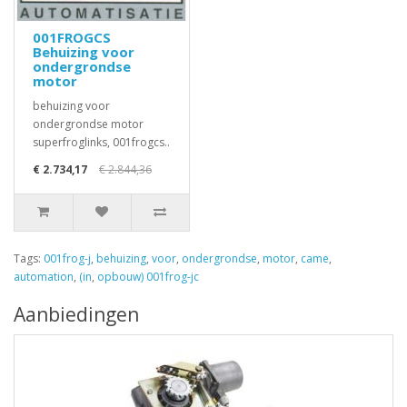
001FROGCS
Behuizing voor
ondergrondse
motor
behuizing voor
ondergrondse motor
superfroglinks, 001frogcs..
€ 2.734,17
€ 2.844,36
Tags:
001frog-j
,
behuizing
,
voor
,
ondergrondse
,
motor
,
came
,
automation
,
(in
,
opbouw) 001frog-jc
Aanbiedingen