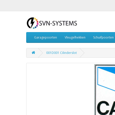
Garagepoorten
Vleugelhekken
Schuifpoorten
001D001 Cilinderslot