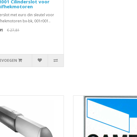
001 Cilinderslot voor
uifhekmotoren
derslot met euro din sleutel voor
fhekmotoren bx-bk, 001r001..
91
€ 27,81
EVOEGEN