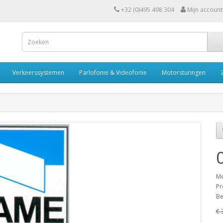
+32 (0)495 498 304
Mijn account
Verkeerssystemen
Parlofonie & Videofonie
Motorsturingen
Me
Pr
Be
€ 