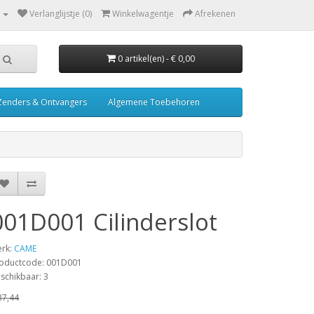
Verlanglijstje (0)
Winkelwagentje
Afrekenen
0 artikel(en) - € 0,00
Zenders & Ontvangers
Algemene Toebehoren
001D001 Cilinderslot
rk:
CAME
oductcode: 001D001
schikbaar: 3
37,44