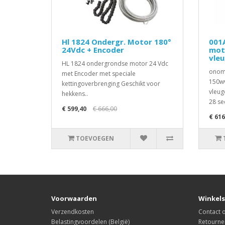
Hl 1824 Ondergr. Motor 180°
001
24Vdc + Encoder
mot
vle
HL 1824 ondergrondse motor 24 Vdc
onomk
met Encoder met speciale
150wv
kettingoverbrenging Geschikt voor
vleug
hekkens..
28 se
€ 599,40
€ 666,00
€ 616
TOEVOEGEN
Voorwaarden
Winkels
Verzendkosten
Contact
Belastingvoordelen (België)
Retourne