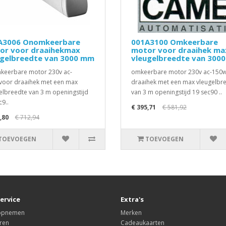
A3006 Onomkeerbare
001A3100 Omkeerbare
or voor draaihekmax
motor voor draaihek ma
ugelbreedte van 3000 mm
vleugelbreedte van 300
eerbare motor 230v ac-
omkeerbare motor 230v ac-150
oor draaihek met een max
draaihek met een max vleugelbr
elbreedte van 3 m openingstijd
van 3 m openingstijd 19 sec90 ..
c9..
€ 395,71
€ 581,92
,80
€ 712,94
TOEVOEGEN
TOEVOEGEN
ervice
Extra's
 opnemen
Merken
ren
Cadeaukaarten