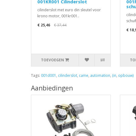
001KR001 Cilinderslot
001R
sch
cilinderslot met euro din sleutel voor
cilin
krono motor, 001kr001..
schui
€ 25,46
€ 37,44
€ 18,
TOEVOEGEN
TO
Tags:
001d001
,
cilinderslot
,
came
,
automation
,
(in
,
opbouw)
Aanbiedingen