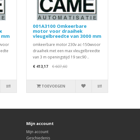
001A3100 Omkeerbare
x
motor voor draaihek
0 mm
vleugelbreedte van 3000 mm
wvoor
omkeerbare motor 230v ac-150wvoor
eedte
draaihek met een max vleugelbreedte
van 3 m openingstijd 19 sec90 ..
€ 413,17
€ 607,60
TOEVOEGEN
Mijn account
Mijn account
Geschiedenis