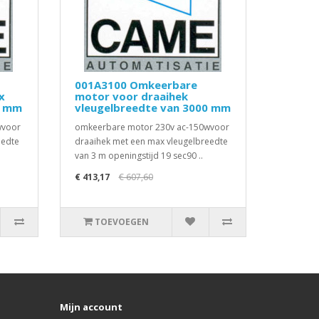
001A3100 Omkeerbare
x
motor voor draaihek
0 mm
vleugelbreedte van 3000 mm
wvoor
omkeerbare motor 230v ac-150wvoor
eedte
draaihek met een max vleugelbreedte
van 3 m openingstijd 19 sec90 ..
€ 413,17
€ 607,60
TOEVOEGEN
Mijn account