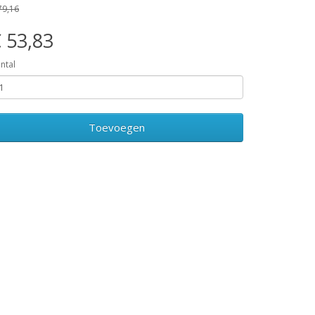
79,16
 53,83
ntal
Toevoegen