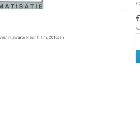
€ 
€
Aa
er in zwarte kleur h 1 m, 001cssn