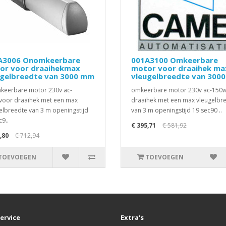
A3006 Onomkeerbare
001A3100 Omkeerbare
or voor draaihekmax
motor voor draaihek ma
ugelbreedte van 3000 mm
vleugelbreedte van 300
eerbare motor 230v ac-
omkeerbare motor 230v ac-150
oor draaihek met een max
draaihek met een max vleugelbr
elbreedte van 3 m openingstijd
van 3 m openingstijd 19 sec90 ..
c9..
€ 395,71
€ 581,92
,80
€ 712,94
TOEVOEGEN
TOEVOEGEN
ervice
Extra's