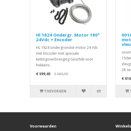
Hl 1824 Ondergr. Motor 180°
001
24Vdc + Encoder
mot
vle
HL 1824 ondergrondse motor 24 Vdc
onomk
met Encoder met speciale
150wv
kettingoverbrenging Geschikt voor
vleug
hekkens..
28 se
€ 599,40
€ 666,00
€ 616
TOEVOEGEN
Voorwaarden
Winkels