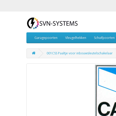
Garagepoorten
Vleugelhekken
Schuifpoorten
001CSS Paaltje voor inbouwsleutelschakelaar