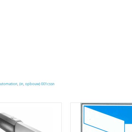
utomation
,
(in
,
opbouw) 001cssn