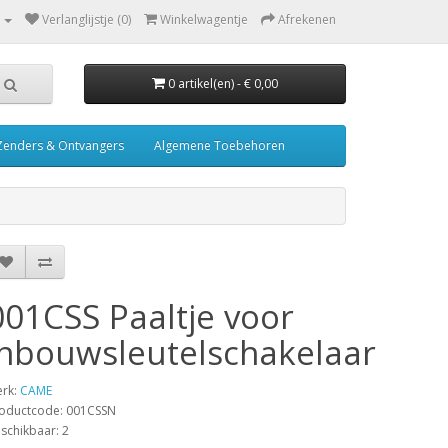
Verlanglijstje (0)
Winkelwagentje
Afrekenen
0 artikel(en) - € 0,00
Zenders & Ontvangers
Algemene Toebehoren
001CSS Paaltje voor
inbouwsleutelschakelaar
rk:
CAME
oductcode: 001CSSN
schikbaar: 2