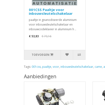
001CSS Paaltje voor
inbouwsleutelschakelaar
paaltje in geanodiseerde aluminium
voor inbouwsleutelschakelaar en
inbouwcodeklavier in aluminium h ..
€ 53,83
€ 79,16
TOEVOEGEN
Tags:
001css
,
paaltje
,
voor
,
inbouwsleutelschakelaar
,
came
,
a
Aanbiedingen