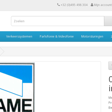
+32 (0)495 498 304
Mijn account
Verkeerssystemen
Parlofonie & Videofonie
Motorsturingen
Me
Pr
Be